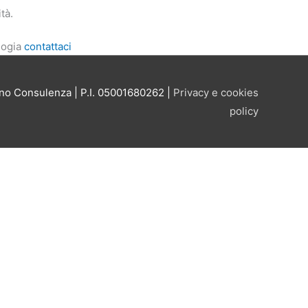
tà.
ologia
contattaci
no Consulenza
| P.I. 05001680262 |
Privacy e cookies
policy